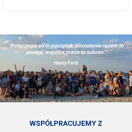
"Połączenie sił to początek, pozostanie razem to
postęp, wspólna praca to sukces."
Henry Ford
WSPÓŁPRACUJEMY Z