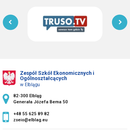
Zespół Szkół Ekonomicznych i
Ogólnoształcących
w Elblągu
Adres pocztowy:
82-300 Elbląg
Generała Józefa Bema 50
+48 55 625 89 82
zseio@elblag.eu