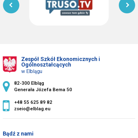
Zespół Szkół Ekonomicznych i
Ogólnoształcących
w Elblągu
Adres pocztowy:
82-300 Elbląg
Generała Józefa Bema 50
+48 55 625 89 82
zseio@elblag.eu
Bądź z nami