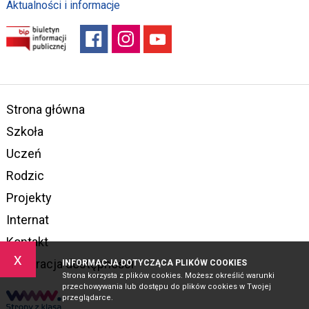
Aktualności i informacje
Strona główna
Szkoła
Uczeń
Rodzic
Projekty
Internat
Kontakt
x
Deklaracja dostępności
INFORMACJA DOTYCZĄCA PLIKÓW COOKIES
Strona korzysta z plików cookies. Możesz określić warunki
przechowywania lub dostępu do plików cookies w Twojej
przeglądarce.