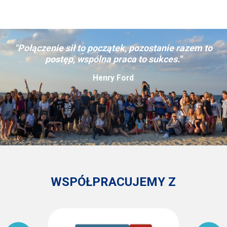
"Połączenie sił to początek, pozostanie razem to
postęp, wspólna praca to sukces."
Henry Ford
WSPÓŁPRACUJEMY Z