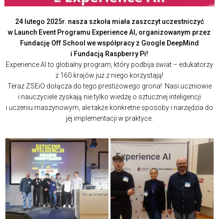
24 lutego 2025r. nasza szkoła miała zaszczyt uczestniczyć
w Launch Event Programu Experience AI, organizowanym przez
Fundację Off School we współpracy z Google DeepMind
i Fundacją Raspberry Pi!
Experience AI to globalny program, który podbija świat – edukatorzy
z 160 krajów już z niego korzystają!
Teraz ZSEiO dołącza do tego prestiżowego grona! Nasi uczniowie
i nauczyciele zyskają nie tylko wiedzę o sztucznej inteligencji
i uczeniu maszynowym, ale także konkretne sposoby i narzędzia do
jej implementacji w praktyce.