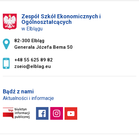
Zespół Szkół Ekonomicznych i
Ogólnoształcących
w Elblągu
Adres pocztowy:
82-300 Elbląg
Generała Józefa Bema 50
+48 55 625 89 82
zseio@elblag.eu
Bądź z nami
Aktualności i informacje