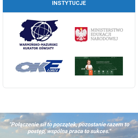
INSTYTUCJE
"Połączenie sił to początek, pozostanie razem to
postęp, wspólna praca to sukces."