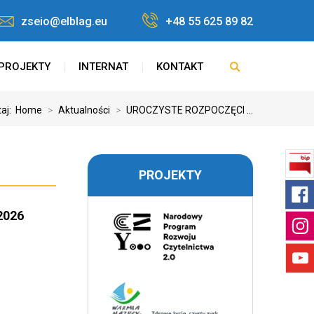
zseio@elblag.eu
+48 55 625 89 82
PROJEKTY
INTERNAT
KONTAKT
taj:
Home
>
Aktualności
>
UROCZYSTE ROZPOCZĘCI ...
PROJEKTY
2026