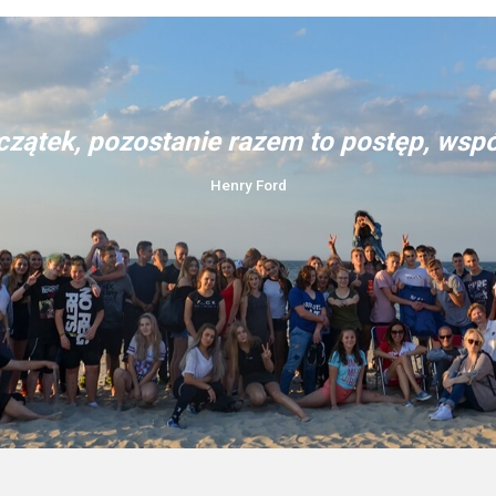
oczątek, pozostanie razem to postęp, wspó
Henry Ford